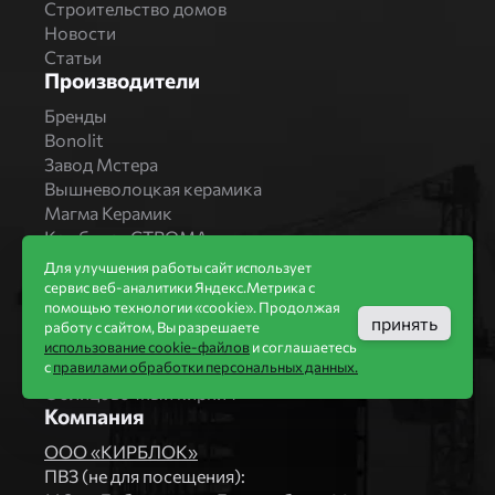
Строительство домов
Новости
Статьи
Производители
Бренды
Bonolit
Завод Мстера
Вышневолоцкая керамика
Магма Керамик
Комбинат СТРОМА
Вяземский кирпичный завод
Для улучшения работы сайт использует
Продукция
сервис веб-аналитики Яндекс.Метрика с
помощью технологии «cookie». Продолжая
Каталог
принять
работу с сайтом, Вы разрешаете
Блоки Bonolit
использование cookie-файлов
и соглашаетесь
Строительный кирпич
с
правилами обработки персональных данных.
Облицовочный кирпич
Компания
ООО «КИРБЛОК»
ПВЗ (не для посещения):