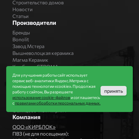
Строительство домов
Новости
Статьи
Производители
Бренды
Bonolit
Завод Мстера
Вышневолоцкая керамика
Магма Керамик
Комбинат СТРОМА
Вяземский кирпичный завод
Для улучшения работы сайт использует
Продукция
сервис веб-аналитики Яндекс.Метрика с
помощью технологии «cookie». Продолжая
Каталог
принять
работу с сайтом, Вы разрешаете
Блоки Bonolit
использование cookie-файлов
и соглашаетесь
Строительный кирпич
с
правилами обработки персональных данных.
Облицовочный кирпич
Компания
ООО «КИРБЛОК»
ПВЗ (не для посещения):