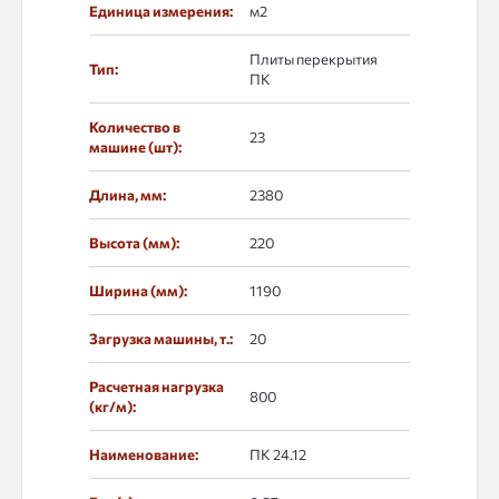
Единица измерения:
м2
Плиты перекрытия
Тип:
ПК
Количество в
23
машине (шт):
Длина, мм:
2380
Высота (мм):
220
Ширина (мм):
1190
Загрузка машины, т.:
20
Расчетная нагрузка
800
(кг/м):
Наименование:
ПК 24.12