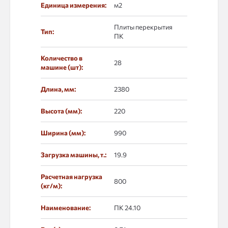
Единица измерения:
м2
Плиты перекрытия
Тип:
ПК
Количество в
28
машине (шт):
Длина, мм:
2380
Высота (мм):
220
Ширина (мм):
990
Загрузка машины, т.:
19.9
Расчетная нагрузка
800
(кг/м):
Наименование:
ПК 24.10