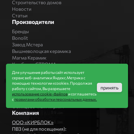
Строительство домов
Новости
Статьи
Производители
Бренды
Bonolit
Завод Мстера
Вышневолоцкая керамика
Магма Керамик
Комбинат СТРОМА
Вяземский кирпичный завод
Для улучшения работы сайт использует
Продукция
сервис веб-аналитики Яндекс.Метрика с
помощью технологии «cookie». Продолжая
Каталог
принять
работу с сайтом, Вы разрешаете
Блоки Bonolit
использование cookie-файлов
и соглашаетесь
Строительный кирпич
с
правилами обработки персональных данных.
Облицовочный кирпич
Компания
ООО «КИРБЛОК»
ПВЗ (не для посещения):