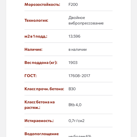
Морозостойкость:
F200
Двойное
Технология:
вибропрессование
м2 в 1 подд.:
13.596
Наличие:
в наличии
Вес поддона (кг):
1903
ГОСТ:
17608-2017
Класс прочн. бетона:
B30
Класс бетона на
Btb 4,0
растяж.:
Истираемость.:
0,7г/см2
Водопоглощение
не более 6%