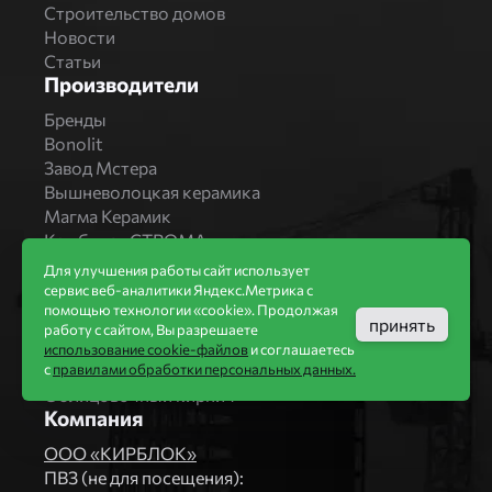
Строительство домов
Новости
Статьи
Производители
Бренды
Bonolit
Завод Мстера
Вышневолоцкая керамика
Магма Керамик
Комбинат СТРОМА
Вяземский кирпичный завод
Для улучшения работы сайт использует
Продукция
сервис веб-аналитики Яндекс.Метрика с
помощью технологии «cookie». Продолжая
Каталог
принять
работу с сайтом, Вы разрешаете
Блоки Bonolit
использование cookie-файлов
и соглашаетесь
с
правилами обработки персональных данных.
Строительный кирпич
Облицовочный кирпич
Компания
ООО «КИРБЛОК»
ПВЗ (не для посещения):