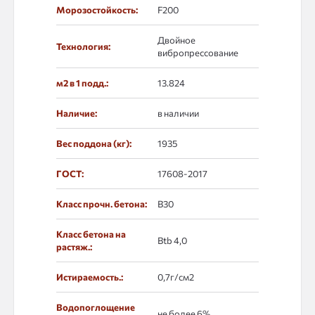
Морозостойкость:
F200
Двойное
Технология:
вибропрессование
м2 в 1 подд.:
13.824
Наличие:
в наличии
Вес поддона (кг):
1935
ГОСТ:
17608-2017
Класс прочн. бетона:
B30
Класс бетона на
Btb 4,0
растяж.:
Истираемость.:
0,7г/см2
Водопоглощение
не более 6%