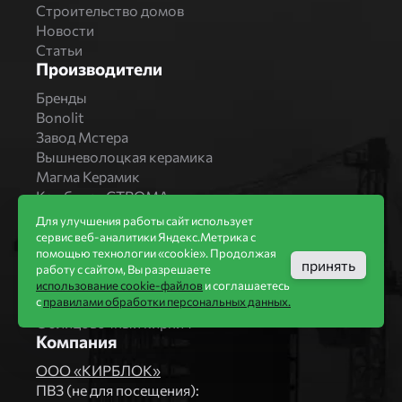
Строительство домов
Новости
Статьи
Производители
Бренды
Bonolit
Завод Мстера
Вышневолоцкая керамика
Магма Керамик
Комбинат СТРОМА
Вяземский кирпичный завод
Для улучшения работы сайт использует
Продукция
сервис веб-аналитики Яндекс.Метрика с
помощью технологии «cookie». Продолжая
Каталог
принять
работу с сайтом, Вы разрешаете
Блоки Bonolit
использование cookie-файлов
и соглашаетесь
с
правилами обработки персональных данных.
Строительный кирпич
Облицовочный кирпич
Компания
ООО «КИРБЛОК»
ПВЗ (не для посещения):