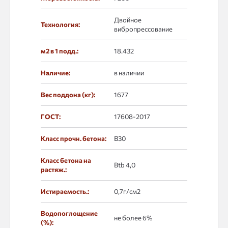
Двойное
Технология:
вибропрессование
м2 в 1 подд.:
18.432
Наличие:
в наличии
Вес поддона (кг):
1677
ГОСТ:
17608-2017
Класс прочн. бетона:
B30
Класс бетона на
Btb 4,0
растяж.:
Истираемость.:
0,7г/см2
Водопоглощение
не более 6%
(%):