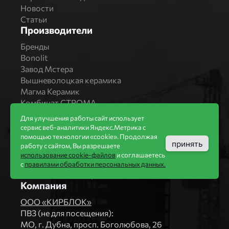
Новости
Статьи
Производители
Бренды
Bonolit
Завод Мстера
Вышневолоцкая керамика
Магма Керамик
Комбинат СТРОМА
Вяземский кирпичный завод
Для улучшения работы сайт использует
Продукция
сервис веб-аналитики Яндекс.Метрика с
помощью технологии «cookie». Продолжая
Каталог
принять
работу с сайтом, Вы разрешаете
Блоки Bonolit
использование cookie-файлов
и соглашаетесь
Строительный кирпич
с
правилами обработки персональных данных.
Облицовочный кирпич
Компания
ООО «КИРБЛОК»
ПВЗ (не для посещения):
МO, г. Дубна, просп. Боголюбова, 26