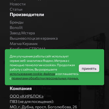
Новости
Статьи
Производители
Бренды
Bonolit
Завод Мстера
Вышневолоцкая керамика
Магма Керамик
Комбинат СТРОМА
Вяземский кирпичный завод
Для улучшения работы сайт использует
Продукция
сервис веб-аналитики Яндекс.Метрика с
помощью технологии «cookie». Продолжая
Каталог
принять
работу с сайтом, Вы разрешаете
Блоки Bonolit
использование cookie-файлов
и соглашаетесь
Строительный кирпич
с
правилами обработки персональных данных.
Облицовочный кирпич
Компания
ООО «КИРБЛОК»
ПВЗ (не для посещения):
МO, г. Дубна, просп. Боголюбова, 26