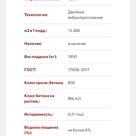
Двойное
Технология:
вибропрессование
м2 в 1 подд.:
13.368
Наличие:
в наличии
Вес поддона (кг):
1850
ГОСТ:
17608-2017
Класс прочн. бетона:
B30
Класс бетона на
Btb 4,0
растяж.:
Истираемость.:
0,7г/см2
Водопоглощение
не более 6%
(%):