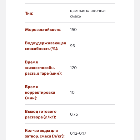
цветная кладочная
Тип:
смесь
Морозостойкость:
150
Водоудерживающая
96
способность (%):
Время
жизнеспособн.
120
раств. в таре (мин):
Время
корректировки
10
(мин):
Выход готового
0.75
раствора (л/кг):
Кол-во воды для
0,12-0,17
затвор. смеси (л/кг):