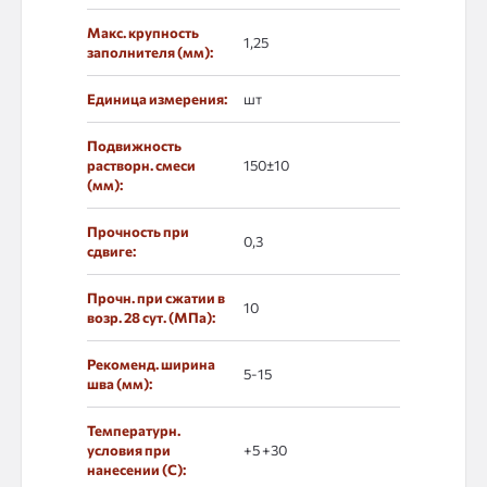
Макс. крупность
1,25
заполнителя (мм):
Единица измерения:
шт
Подвижность
растворн. смеси
150±10
(мм):
Прочность при
0,3
сдвиге:
Прочн. при сжатии в
10
возр. 28 сут. (МПа):
Рекоменд. ширина
5-15
шва (мм):
Температурн.
условия при
+5 +30
нанесении (С):