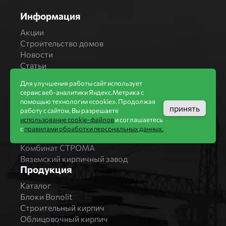
Информация
Акции
Строительство домов
Новости
Статьи
Производители
Для улучшения работы сайт использует
Бренды
сервис веб-аналитики Яндекс.Метрика с
помощью технологии «cookie». Продолжая
Bonolit
принять
работу с сайтом, Вы разрешаете
Завод Мстера
использование cookie-файлов
и соглашаетесь
Вышневолоцкая керамика
с
правилами обработки персональных данных.
Магма Керамик
Комбинат СТРОМА
Вяземский кирпичный завод
Продукция
Каталог
Блоки Bonolit
Строительный кирпич
Облицовочный кирпич