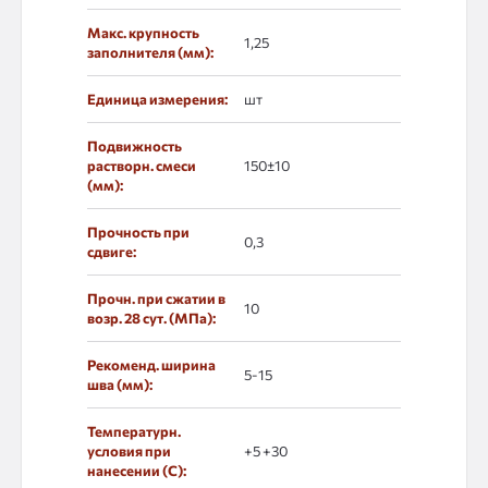
Макс. крупность
1,25
заполнителя (мм):
Единица измерения:
шт
Подвижность
растворн. смеси
150±10
(мм):
Прочность при
0,3
сдвиге:
Прочн. при сжатии в
10
возр. 28 сут. (МПа):
Рекоменд. ширина
5-15
шва (мм):
Температурн.
условия при
+5 +30
нанесении (С):