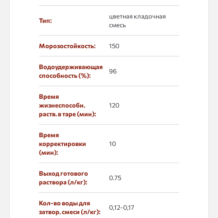
цветная кладочная
Тип:
смесь
Морозостойкость:
150
Водоудерживающая
96
способность (%):
Время
жизнеспособн.
120
раств. в таре (мин):
Время
корректировки
10
(мин):
Выход готового
0.75
раствора (л/кг):
Кол-во воды для
0,12-0,17
затвор. смеси (л/кг):