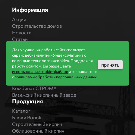
Информация
Акции
Строительство домов
Новости
Статьи
Производители
Для улучшения работы сайт использует
Бренды
сервис веб-аналитики Яндекс.Метрика с
помощью технологии «cookie». Продолжая
Bonolit
принять
работу с сайтом, Вы разрешаете
Завод Мстера
использование cookie-файлов
и соглашаетесь
Вышневолоцкая керамика
с
правилами обработки персональных данных.
Магма Керамик
Комбинат СТРОМА
Вяземский кирпичный завод
Продукция
Каталог
Блоки Bonolit
Строительный кирпич
Облицовочный кирпич