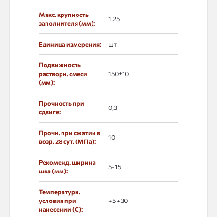
Макс. крупность
1,25
заполнителя (мм):
Единица измерения:
шт
Подвижность
растворн. смеси
150±10
(мм):
Прочность при
0,3
сдвиге:
Прочн. при сжатии в
10
возр. 28 сут. (МПа):
Рекоменд. ширина
5-15
шва (мм):
Температурн.
условия при
+5 +30
нанесении (С):