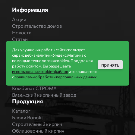
Информация
Акции
Строительство домов
Новости
Статьи
Производители
Для улучшения работы сайт использует
Бренды
сервис веб-аналитики Яндекс.Метрика с
помощью технологии «cookie». Продолжая
Bonolit
принять
работу с сайтом, Вы разрешаете
Завод Мстера
использование cookie-файлов
и соглашаетесь
Вышневолоцкая керамика
с
правилами обработки персональных данных.
Магма Керамик
Комбинат СТРОМА
Вяземский кирпичный завод
Продукция
Каталог
Блоки Bonolit
Строительный кирпич
Облицовочный кирпич