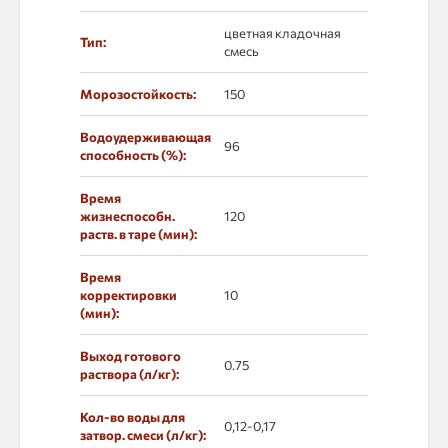
цветная кладочная
Тип:
смесь
Морозостойкость:
150
Водоудерживающая
96
способность (%):
Время
жизнеспособн.
120
раств. в таре (мин):
Время
корректировки
10
(мин):
Выход готового
0.75
раствора (л/кг):
Кол-во воды для
0,12-0,17
затвор. смеси (л/кг):