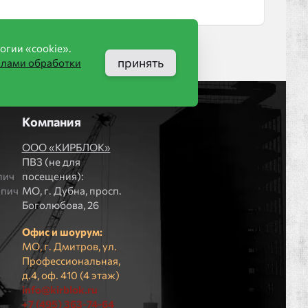
огии «cookie».
принять
илами обработки
Компания
ООО «КИРБЛОК»
ПВЗ (не для
пич
посещения):
рпич
МO, г. Дубна, просп.
Боголюбова, 26
Офис и шоурум:
МО, г. Дмитров, ул.
Профессиональная,
д.4, оф. 410 (4 этаж)
info@kirblok.ru
+7 (495) 363-74-64