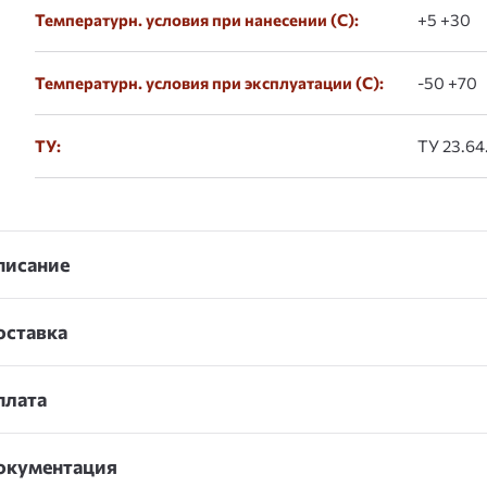
Температурн. условия при нанесении (С):
+5 +30
Температурн. условия при эксплуатации (С):
-50 +70
ТУ:
ТУ 23.64.
писание
оставка
плата
окументация