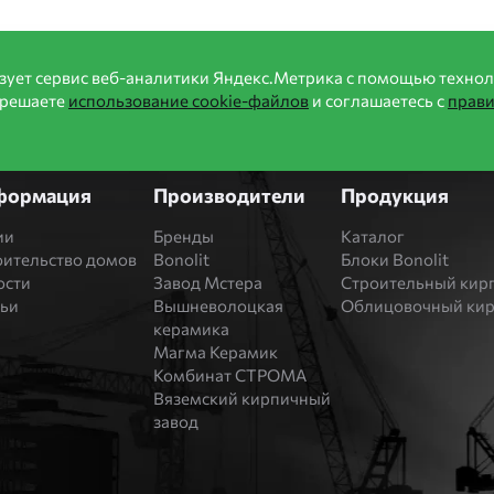
зует сервис веб-аналитики Яндекс.Метрика с помощью технол
зрешаете
использование cookie-файлов
и соглашаетесь с
прав
формация
Производители
Продукция
ии
Бренды
Каталог
оительство домов
Bonolit
Блоки Bonolit
ости
Завод Мстера
Строительный кир
тьи
Вышневолоцкая
Облицовочный ки
керамика
Магма Керамик
Комбинат СТРОМА
Вяземский кирпичный
завод