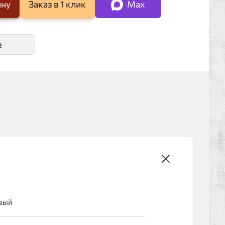
ину
Заказ в 1 клик
Max
е