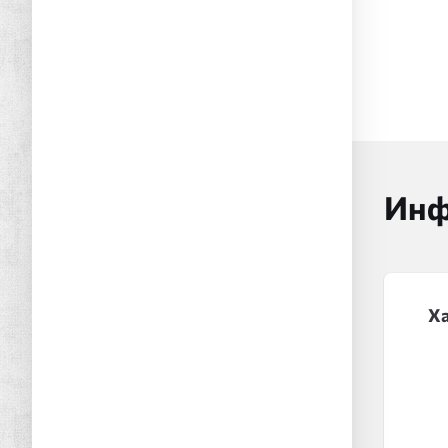
Инф
Х