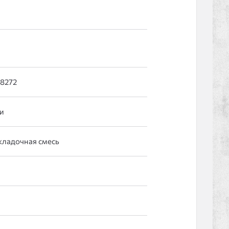
58272
и
кладочная смесь