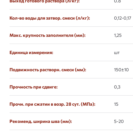
Выход готового раствора (л/кг):
0.8
Кол-во воды для затвор. смеси (л/кг):
0,12-0,17
Макс. крупность заполнителя (мм):
1,25
Единица измерения:
шт
Подвижность растворн. смеси (мм):
150±10
Прочность при сдвиге:
0,3
Прочн. при сжатии в возр. 28 сут. (МПа):
15
Рекоменд. ширина шва (мм):
5-20