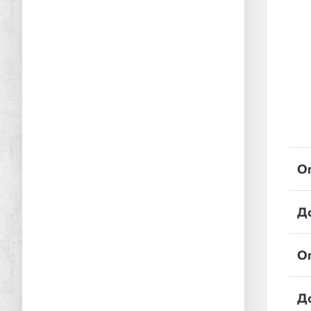
О
Д
О
Д