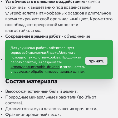
Устойчивость к внешним воздействиям
- смеси
устойчивы к выцветанию под воздействием
ультрафиолета и атмосферных осадков и длительное
время сохраняют свой оригинальный цвет. Кроме того
они обладают прекрасной морозо- и
влагостойкостью.
Сокращение времени работ
- объединение
кладочных работ с декоративной обработкой швов в
одном процессе существенно снижает временные
Для улучшения работы сайт использует
сервис веб-аналитики Яндекс.Метрика с
затраты строителей.
помощью технологии «cookie». Продолжая
Экономичность
- небольшая разница в стоимости по
принять
работу с сайтом, Вы разрешаете
сравнению с обычными кладочными смесями делает
использование cookie-файлов
и соглашаетесь
продукт доступным и популярным решением.
с
правилами обработки персональных данных.
Состав материала
Высококачественный белый цемент.
Природные минеральные красители (до 8% от
состава).
Доломитовая мука для повышения прочности.
Фракционированный песок.