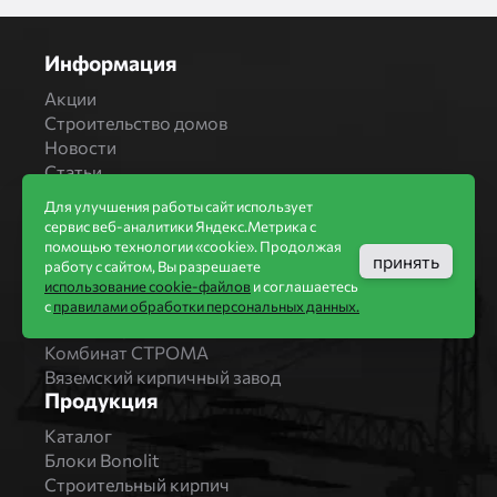
Информация
Акции
Строительство домов
Новости
Статьи
Производители
Для улучшения работы сайт использует
сервис веб-аналитики Яндекс.Метрика с
Бренды
помощью технологии «cookie». Продолжая
Bonolit
принять
работу с сайтом, Вы разрешаете
Завод Мстера
использование cookie-файлов
и соглашаетесь
Вышневолоцкая керамика
с
правилами обработки персональных данных.
Магма Керамик
Комбинат СТРОМА
Вяземский кирпичный завод
Продукция
Каталог
Блоки Bonolit
Строительный кирпич