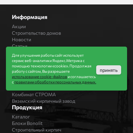
Информация
Акции
Строительство домов
Новости
Статьи
Производители
Для улучшения работы сайт использует
сервис веб-аналитики Яндекс.Метрика с
Бренды
помощью технологии «cookie». Продолжая
Bonolit
принять
работу с сайтом, Вы разрешаете
Завод Мстера
использование cookie-файлов
и соглашаетесь
Вышневолоцкая керамика
с
правилами обработки персональных данных.
Магма Керамик
Комбинат СТРОМА
Вяземский кирпичный завод
Продукция
Каталог
Блоки Bonolit
Строительный кирпич