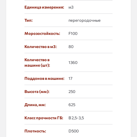
Единица измерения:
м3
Тип:
перегородочные
Морозостойкость:
F100
Количество в м3:
80
Количество в
1360
машине (шт):
Поддонов в машине:
17
Высота (мм):
250
Длина, мм:
625
Класс прочности ГБ:
В 2,5-3,5
Плотность:
D500