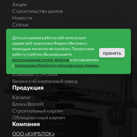
Акции
Строительство домов
Новости
Статьи
Производители
Для улучшения работы сайт использует
Бренды
сервис веб-аналитики Яндекс.Метрика с
Bonolit
помощью технологии «cookie». Продолжая
принять
Завод Мстера
работу с сайтом, Вы разрешаете
использование cookie-файлов
и соглашаетесь
Вышневолоцкая керамика
с
правилами обработки персональных данных.
Магма Керамик
Комбинат СТРОМА
Вяземский кирпичный завод
Продукция
Каталог
Блоки Bonolit
Строительный кирпич
Облицовочный кирпич
Компания
ООО «КИРБЛОК»