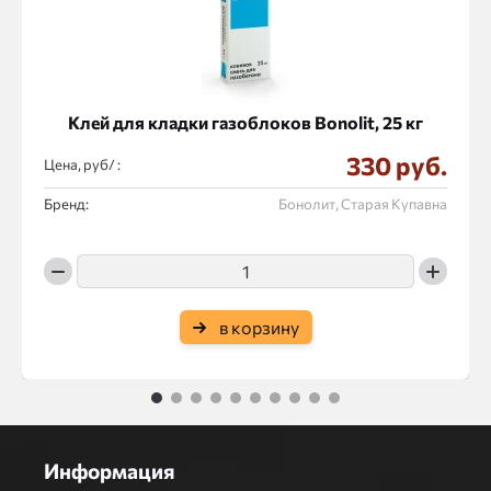
Клей для кладки газоблоков Bonolit, 25 кг
330 руб.
Цена, руб/ :
Бренд:
Бонолит, Старая Купавна
в корзину
1
2
3
4
5
6
7
8
9
10
Информация